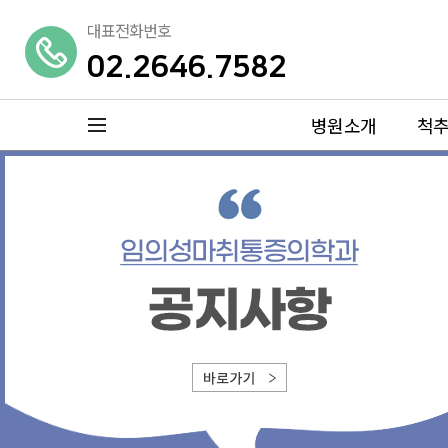
대표전화번호
02.2646.7582
병원소개
척
메뉴 열기
병원소개
척추센터
특별함
허리디스크
의료진소개
척추관협착증
둘러보기
대상포진
진료안내
목디스크
오시는길
거북목증후군