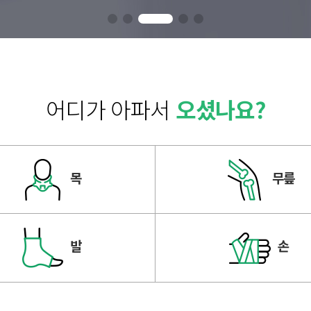
어디가 아파서
오셨나요?
목
무릎
발
손