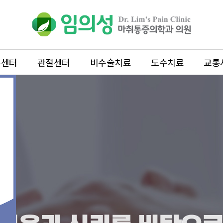
추센터
관절센터
비수술치료
도수치료
교통
관절센터
비수술치료
무릎
프롤로테라피
어깨
체외충격파치
팔꿈치
PDRN주사
족부
신경차단주사
수부
수액치료